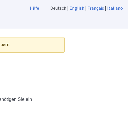
Hilfe
Deutsch |
English
|
Français
|
Italiano
auern.